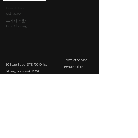
Front Slit Jeans
가격
US$425.00
부가세 포함:
|
Free Shipping
Terms of Service
90 State Street STE 700 Office
Privacy Policy
Albany, New York 12207
Email :
yhizl@yscogi.com
Social Media：
Tel :
1-646-479-2021
Join our mailing list
Email
Subscribe